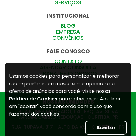
SERVIÇOS
INSTITUCIONAL
BLOG
EMPRESA
CONVÊNIOS
FALE CONOSCO
CONTATO
AGENDAR CONSULTA
TRABALHE CONOSCO
Usamos cookies para personalizar e melhorar
sua experiência em nosso site e aprimorar a
oferta de anúncios para você. Visite nossa
Política de Cookies
para saber mais. Ao clicar
NOSSAS UNIDADES
em "aceitar" você concorda com o uso que
RUA NUNES MACHADO, 541, ESQ. AV. SILVA
fazemos dos cookies.
JARDIM, BAIRRO REBOUÇAS- CURITIBA-PR
RUA ITUPAVA, 817 - ALTO DA XV - CURITIBA - PR
Aceitar