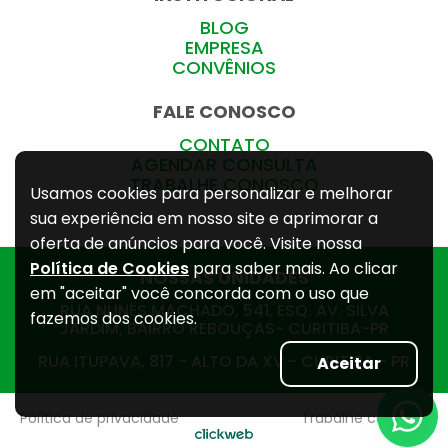
BLOG
EMPRESA
CONVÊNIOS
FALE CONOSCO
CONTATO
AGENDAR CONSULTA
TRABALHE CONOSCO
Usamos cookies para personalizar e melhorar
sua experiência em nosso site e aprimorar a
oferta de anúncios para você. Visite nossa
Política de Cookies
para saber mais. Ao clicar
NOSSAS UNIDADES
em "aceitar" você concorda com o uso que
RUA NUNES MACHADO, 541, ESQ. AV. SILVA
fazemos dos cookies.
JARDIM, BAIRRO REBOUÇAS- CURITIBA-PR
RUA ITUPAVA, 817 - ALTO DA XV - CURITIBA - PR
Aceitar
Política de privacidade
Trabalhe conosco