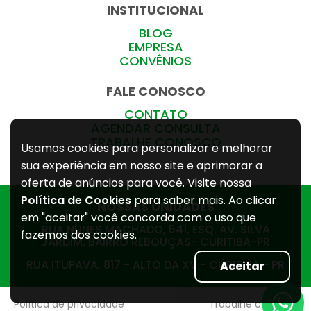
INSTITUCIONAL
BLOG
EMPRESA
CONVÊNIOS
FALE CONOSCO
CONTATO
AGENDAR CONSULTA
TRABALHE CONOSCO
Usamos cookies para personalizar e melhorar
sua experiência em nosso site e aprimorar a
oferta de anúncios para você. Visite nossa
Política de Cookies
para saber mais. Ao clicar
NOSSAS UNIDADES
em "aceitar" você concorda com o uso que
RUA NUNES MACHADO, 541, ESQ. AV. SILVA
fazemos dos cookies.
JARDIM, BAIRRO REBOUÇAS- CURITIBA-PR
RUA ITUPAVA, 817 - ALTO DA XV - CURITIBA - PR
Aceitar
Política de privacidade
Trabalhe conosco