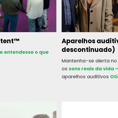
ntent™
Aparelhos auditi
descontinuado)
ue entendesse o que
Mantenha-se alerta no
os
sons reais da vida 
aparelhos auditivos
Oti