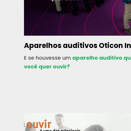
Aparelhos auditivos Oticon I
E se houvesse um
aparelho auditivo q
você quer ouvir?