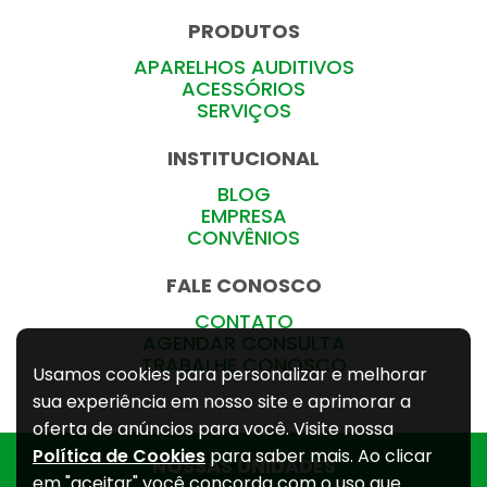
PRODUTOS
APARELHOS AUDITIVOS
ACESSÓRIOS
SERVIÇOS
INSTITUCIONAL
BLOG
EMPRESA
CONVÊNIOS
FALE CONOSCO
CONTATO
AGENDAR CONSULTA
TRABALHE CONOSCO
Usamos cookies para personalizar e melhorar
sua experiência em nosso site e aprimorar a
oferta de anúncios para você. Visite nossa
Política de Cookies
para saber mais. Ao clicar
NOSSAS UNIDADES
em "aceitar" você concorda com o uso que