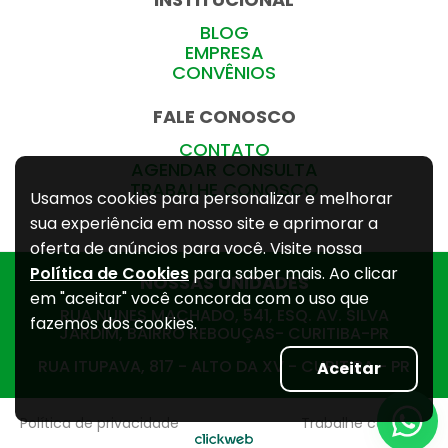
BLOG
EMPRESA
CONVÊNIOS
FALE CONOSCO
CONTATO
AGENDAR CONSULTA
TRABALHE CONOSCO
Usamos cookies para personalizar e melhorar
sua experiência em nosso site e aprimorar a
oferta de anúncios para você. Visite nossa
Política de Cookies
para saber mais. Ao clicar
NOSSAS UNIDADES
em "aceitar" você concorda com o uso que
RUA NUNES MACHADO, 541, ESQ. AV. SILVA
fazemos dos cookies.
JARDIM, BAIRRO REBOUÇAS- CURITIBA-PR
RUA ITUPAVA, 817 - ALTO DA XV - CURITIBA - PR
Aceitar
Política de privacidade
Trabalhe conosco