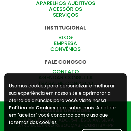
APARELHOS AUDITIVOS
ACESSÓRIOS
SERVIÇOS
INSTITUCIONAL
BLOG
EMPRESA
CONVÊNIOS
FALE CONOSCO
CONTATO
AGENDAR CONSULTA
TRABALHE CONOSCO
Usamos cookies para personalizar e melhorar
sua experiência em nosso site e aprimorar a
oferta de anúncios para você. Visite nossa
Política de Cookies
para saber mais. Ao clicar
NOSSAS UNIDADES
em "aceitar" você concorda com o uso que
RUA NUNES MACHADO, 541, ESQ. AV. SILVA
fazemos dos cookies.
JARDIM, BAIRRO REBOUÇAS- CURITIBA-PR