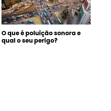
O que é poluição sonora e
Co
qual o seu perigo?
id
su