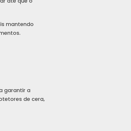
ar até que o
ois mantendo
amentos.
a garantir a
otetores de cera,