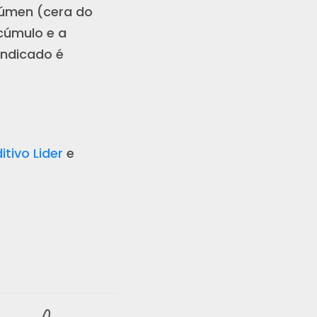
rúmen (cera do
acúmulo e a
indicado é
tivo Lider
e