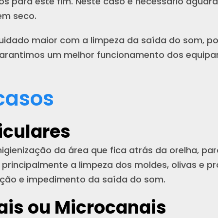
os para este fim. Neste caso é necessário aguard
bem seco.
cuidado maior com a limpeza da saída do som, p
 garantimos um melhor funcionamento dos equip
casos
iculares
higienização da área que fica atrás da orelha, par
 principalmente a limpeza dos moldes, olivas e pr
rução e impedimento da saída do som.
ais ou Microcanais