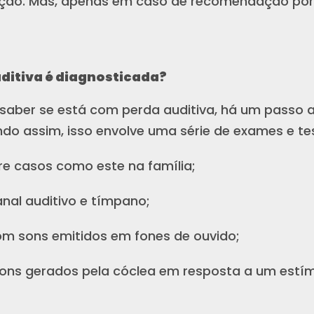
ição. Mas, apenas em caso de recomendação por 
ditiva é diagnosticada?
saber se está com perda auditiva, há um passo 
do assim, isso envolve uma série de exames e te
e casos como este na família;
nal auditivo e tímpano;
om sons emitidos em fones de ouvido;
ons gerados pela cóclea em resposta a um estím