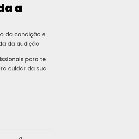
da a
ço da condição e
da da audição.
ssionais para te
ra cuidar da sua