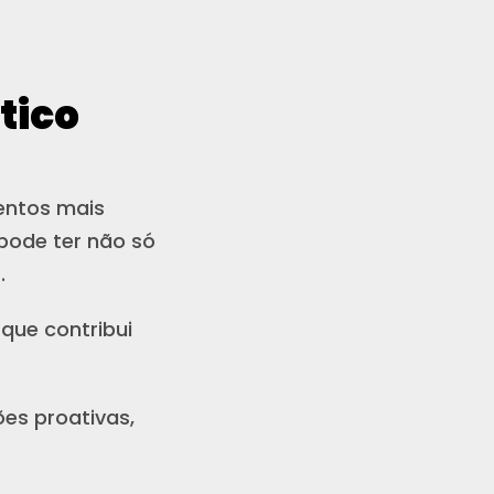
tico
entos mais
pode ter não só
s.
que contribui
es proativas,