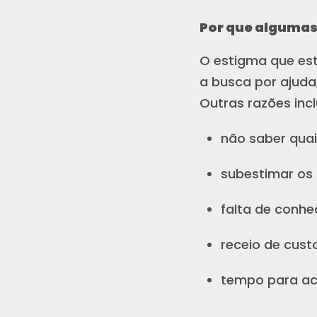
Por que algumas
O estigma que est
a busca por ajuda
Outras razões inc
não saber qua
subestimar os
falta de conh
receio de cust
tempo para ace