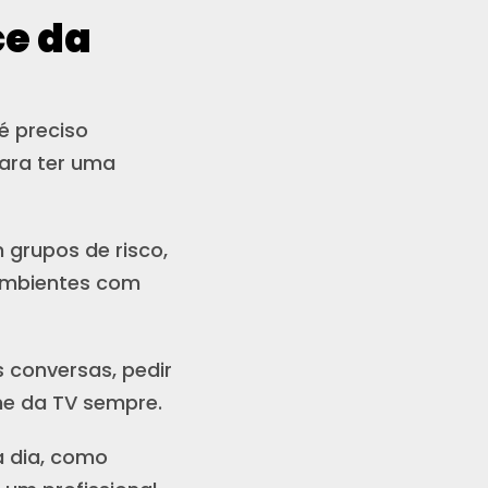
ce da
é preciso
para ter uma
 grupos de risco,
 ambientes com
s conversas, pedir
me da TV sempre.
a dia, como