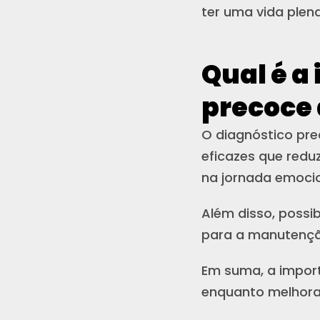
ter uma vida plena
Qual é a
precoce 
O diagnóstico pre
eficazes que redu
na jornada emocio
Além disso, possi
para a manutençã
Em suma, a import
enquanto melhora 