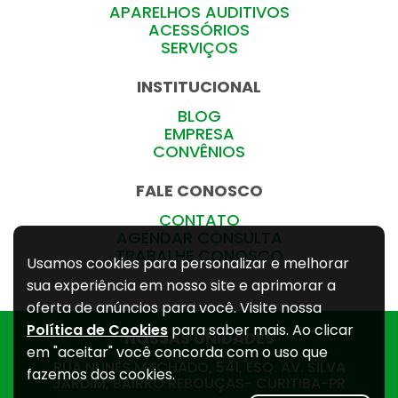
APARELHOS AUDITIVOS
ACESSÓRIOS
SERVIÇOS
INSTITUCIONAL
BLOG
EMPRESA
CONVÊNIOS
FALE CONOSCO
CONTATO
AGENDAR CONSULTA
TRABALHE CONOSCO
Usamos cookies para personalizar e melhorar
sua experiência em nosso site e aprimorar a
oferta de anúncios para você. Visite nossa
Política de Cookies
para saber mais. Ao clicar
NOSSAS UNIDADES
em "aceitar" você concorda com o uso que
RUA NUNES MACHADO, 541, ESQ. AV. SILVA
fazemos dos cookies.
JARDIM, BAIRRO REBOUÇAS- CURITIBA-PR