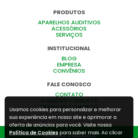
PRODUTOS
APARELHOS AUDITIVOS
ACESSÓRIOS
SERVIÇOS
INSTITUCIONAL
BLOG
EMPRESA
CONVÊNIOS
FALE CONOSCO
CONTATO
AGENDAR CONSULTA
TRABALHE CONOSCO
Usamos cookies para personalizar e melhorar
sua experiência em nosso site e aprimorar a
oferta de anúncios para você. Visite nossa
Política de Cookies
para saber mais. Ao clicar
NOSSAS UNIDADES